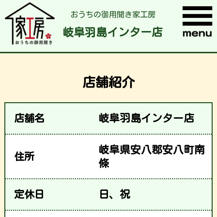
おうちの御用聞き家工房
岐阜羽島インター店
店舗紹介
店舗名
岐阜羽島インター店
岐阜県安八郡安八町南
住所
條
定休日
日、祝